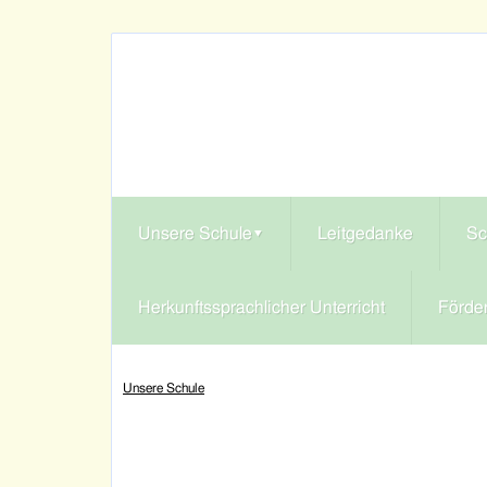
Unsere Schule
▾
Leitgedanke
Sc
Herkunftssprachlicher Unterricht
Förde
Unsere Schule